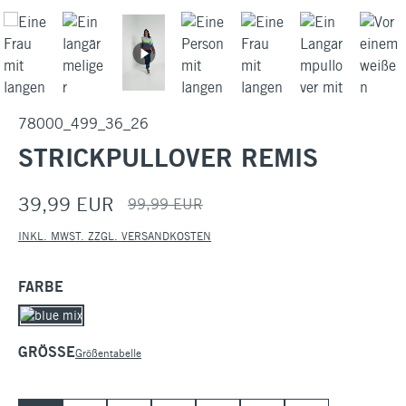
78000_499_36_26
STRICKPULLOVER REMIS
39,99 EUR
99,99 EUR
INKL. MWST. ZZGL. VERSANDKOSTEN
AUSWÄHLEN
FARBE
AUSWÄHLEN
GRÖSSE
Größentabelle