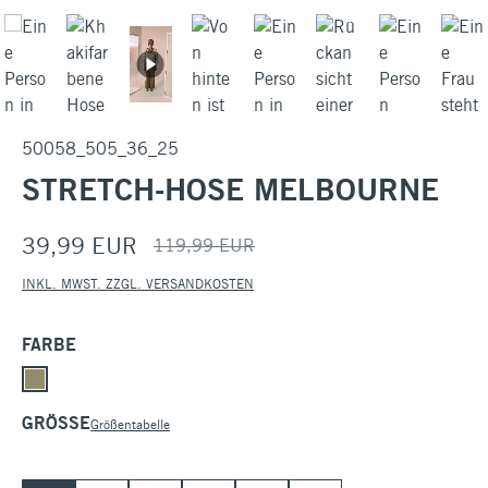
50058_505_36_25
STRETCH-HOSE MELBOURNE
39,99 EUR
119,99 EUR
INKL. MWST. ZZGL. VERSANDKOSTEN
AUSWÄHLEN
FARBE
AUSWÄHLEN
GRÖSSE
Größentabelle