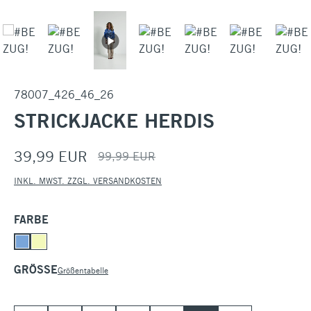
78007_426_46_26
STRICKJACKE HERDIS
39,99 EUR
99,99 EUR
INKL. MWST. ZZGL. VERSANDKOSTEN
AUSWÄHLEN
FARBE
AUSWÄHLEN
GRÖSSE
Größentabelle