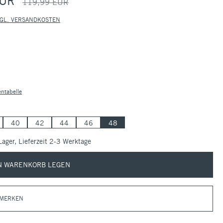
EUR
119,99 EUR
ZGL. VERSANDKOSTEN
N
N
ntabelle
40
42
44
46
48
Lager, Lieferzeit 2-3 Werktage
N WARENKORB LEGEN
 MERKEN