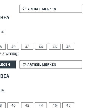
ARTIKEL MERKEN
ABEA
TEN
8
40
42
44
46
48
 2-3 Werktage
LEGEN
ARTIKEL MERKEN
ABEA
TEN
8
40
42
44
46
48