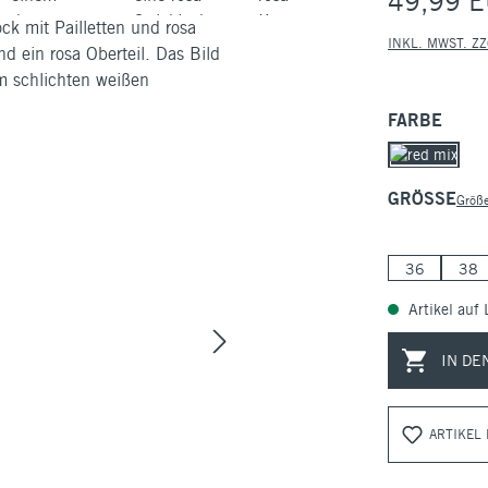
49,99 
INKL. MWST. Z
AUSWÄHLE
FARBE
AUSWÄHLE
GRÖSSE
Größe
36
38
Artikel auf 
IN DE
ARTIKEL