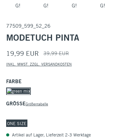
77509_599_52_26
MODETUCH PINTA
19,99 EUR
39,99 EUR
INKL. MWST. ZZGL. VERSANDKOSTEN
AUSWÄHLEN
FARBE
AUSWÄHLEN
GRÖSSE
Größentabelle
ONE SIZE
Artikel auf Lager, Lieferzeit 2-3 Werktage