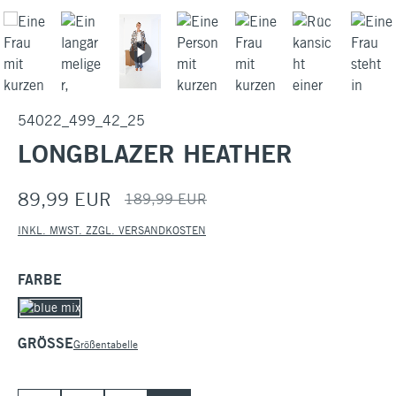
54022_499_42_25
LONGBLAZER HEATHER
89,99 EUR
189,99 EUR
INKL. MWST. ZZGL. VERSANDKOSTEN
AUSWÄHLEN
FARBE
AUSWÄHLEN
GRÖSSE
Größentabelle